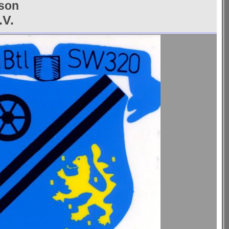
ison
.V.