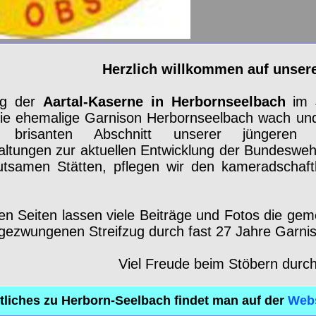
Herzlich willkommen auf unser
ng der
Aartal-Kaserne in Herbornseelbach
im 
ie ehemalige Garnison Herbornseelbach wach und
h brisanten Abschnitt unserer jüngeren Z
altungen zur aktuellen Entwicklung der Bundeswehr
eutsamen Stätten, pflegen wir den kameradschaf
en Seiten lassen viele Beiträge und Fotos die gem
gezwungenen Streifzug durch fast 2
7 Jahre Garnis
Viel Freude beim Stöbern durch
liches zu Herborn-Seelbach findet man auf der
Webs