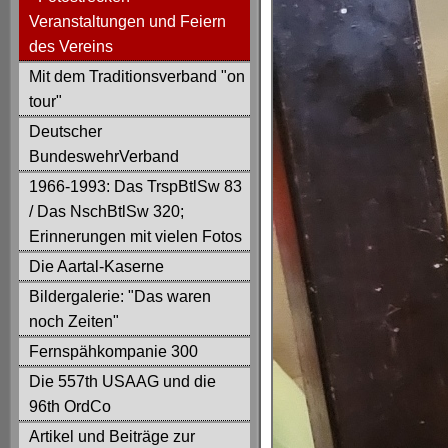
Veranstaltungen und Feiern
des Vereins
Mit dem Traditionsverband "on
tour"
Deutscher
BundeswehrVerband
1966-1993: Das TrspBtlSw 83
/ Das NschBtlSw 320;
Erinnerungen mit vielen Fotos
Die Aartal-Kaserne
Bildergalerie: "Das waren
noch Zeiten"
Fernspähkompanie 300
Die 557th USAAG und die
96th OrdCo
Artikel und Beiträge zur